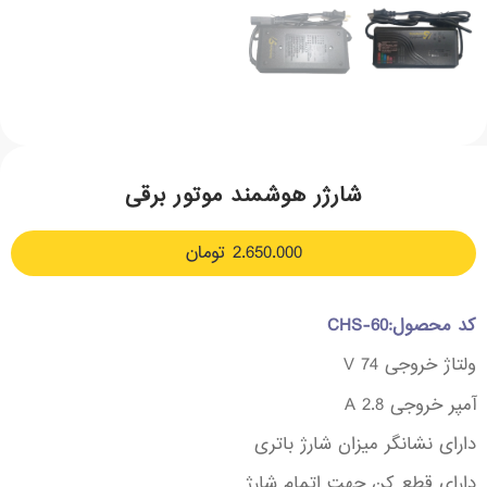
شارژر هوشمند موتور برقی
2.650.000
تومان
کد محصول:CHS-60
ولتاژ خروجی 74 V
آمپر خروجی 2.8 A
دارای نشانگر میزان شارژ باتری
دارای قطع کن جهت اتمام شارژ