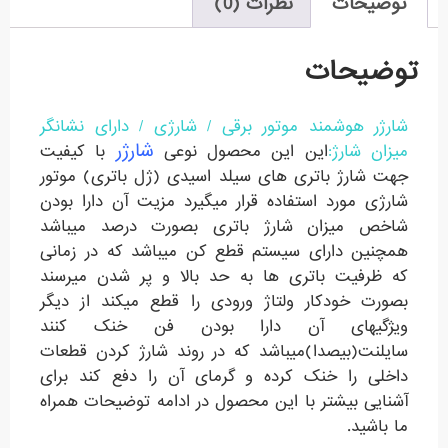
توضیحات
نظرات (0)
توضیحات
شارژر هوشمند موتور برقی / شارژی / دارای نشانگر
شارژر
میزان شارژ:
این
این محصول نوعی
با کیفیت
جهت شارژ باتری های سیلد اسیدی (ژل باتری) موتور
شارژی مورد استفاده قرار میگیرد مزیت آن دارا بودن
شاخص میزان شارژ باتری بصورت درصد میباشد
همچنین دارای سیستم قطع کن میباشد که در زمانی
که ظرفیت باتری ها به حد بالا و پر شدن میرسند
بصورت خودکار ولتاژ ورودی را قطع میکند از دیگر
ویژگیهای آن دارا بودن فن خنک کنند
سایلنت(بیصدا)میباشد که در روند شارژ کردن قطعات
داخلی را خنک کرده و گرمای آن را دفع کند برای
آشنایی بیشتر با این محصول در ادامه توضیحات همراه
ما باشید.