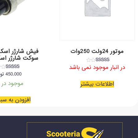
موتور 24ولت 250وات
فیش شارژر اسکوت
سوکت شارژر اسک
نمره
در انبار موجود نمی باشد
3.00
نمره
450.000
تو
از 5
3.50
از 5
موجود در ان
اطلاعات بیشتر
افزودن به سب