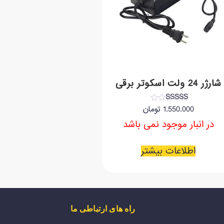
شارژر 24 ولت اسکوتر برقی
نمره
1.550.000
تومان
3.50
از 5
در انبار موجود نمی باشد
اطلاعات بیشتر
راه های ارتباطی ما