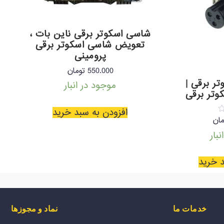
شاسی اسکوتر برقی ناین بات ،
تعویض شاسی اسکوتر برقی
پرومینی
550.000
تومان
ر برقی |
موجود در انبار
وتر برقی
افزودن به سبد خرید
مان
بار
د خرید
خدمات ما
نماد و مجوزها