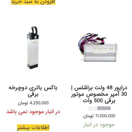
افزودن به سبد خرید
درایور 48 ولت براشلس |
باکس باتری دوچرخه
30 آمپر مخصوص موتور
برقی
برقی 500 وات
4.250.000
تومان
در انبار موجود نمی باشد
نمره
11.000.000
تومان
4.14
از 5
موجود در انبار
اطلاعات بیشتر