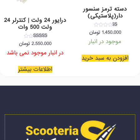
دسته ترمز سنسور
دار(پلاستیکی)
درایور 24 ولت | کنترلر 24
ولت 500 وات
نمره
1.450.000
تومان
1.00
از
موجود در انبار
نمره
2.550.000
تومان
5
4.33
از 5
در انبار موجود نمی باشد
افزودن به سبد خرید
اطلاعات بیشتر