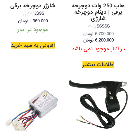
هاب 250 وات دوچرخه
شارژر دوچرخه برقی
برقی | دینام دوچرخه
شارژی
نمره
1.950.000
تومان
2.00
از 5
موجود در انبار
نمره
6.700.000
تومان
5.00
6.200.000
تومان
از 5
افزودن به سبد خرید
در انبار موجود نمی باشد
اطلاعات بیشتر