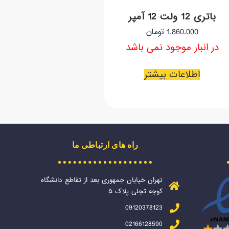
باتری 12 ولت 12 آمپر
1.860.000
تومان
در انبار موجود نمی باشد
اطلاعات بیشتر
راه های ارتباطی ما
تهران خیابان جمهوری بعد از تقاطع دانشگاه
کوچه تجلی پلاک ۵
09120378123
02166128590