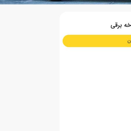
ه برقی
ن