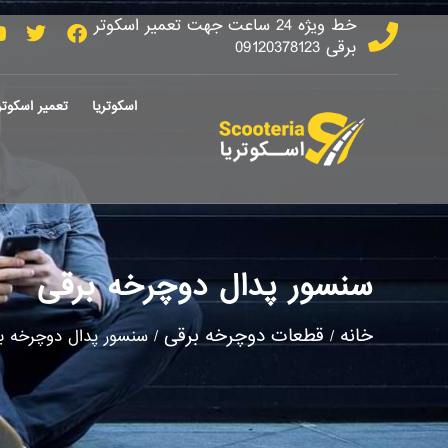
خط ویژه 24 ساعت جهت تعمیر اسکوتر
برقی 09120378123
اسکوتریا
تعمیر اسکوتر
سنسور پدال دوچرخه برقی
خانه
قطعات دوچرخه برقی
/
/ سنسور پدال دوچرخه ب