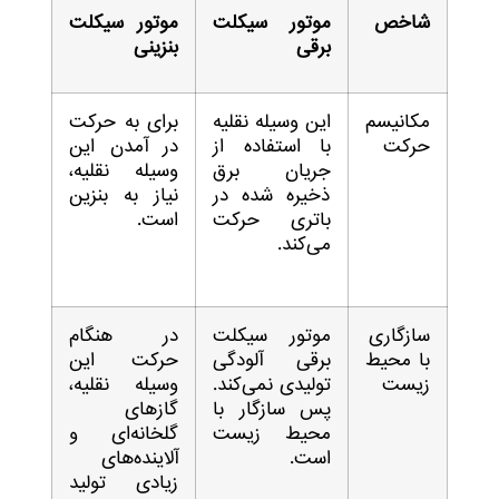
شاخص
موتور سیکلت
موتور سیکلت
برقی
بنزینی
مکانیسم
این وسیله نقلیه
برای به حرکت
حرکت
با استفاده از
در آمدن این
جریان برق
وسیله نقلیه،
ذخیره شده در
نیاز به بنزین
باتری حرکت
است.
می‌کند.
سازگاری
موتور سیکلت
در هنگام
با محیط
برقی آلودگی
حرکت این
زیست
تولیدی نمی‌کند.
وسیله نقلیه،
پس سازگار با
گازهای
محیط زیست
گلخانه‌ای و
است.
آلاینده‌های
زیادی تولید