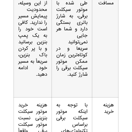
مسافت
طی شده با
از این وسیله،
موتور سیکلت
محدودیت
برقی، به شارژ
پیمایش مسیر
باتری بستگی
را ندارید. کافی
دارد و شما هر
است خود را
جایی
به یک پمپ
نمی‌توانید
بنزین برسانید
سریعا و در
و با پر کردن
کوتاه‌ترین زمان
باک بنزین،
ممکن موتور
سریعاً به مسیر
سیکلت برقی را
خود ادامه
شارژ کنید.
دهید.
هزینه
با توجه به
هزینه خرید
خرید
اینکه موتور
موتور سیکلت
سیکلت برقی
بنزینی نسبت
براساس
موتور سیکلت
تکنولوژی‌های
برقی واقعاً