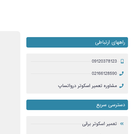
راههای ارتباطی
09120378123
02166128590
مشاوره تعمیر اسکوتر درواتساپ
دسترسی سریع
تعمیر اسکوتر برقی