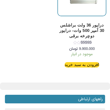
درایور 36 ولت براشلس
30 آمپر 500 وات- درایور
دوچرخه برقی
نمره
9.900.000
تومان
5.00
موجود در انبار
از 5
افزودن به سبد خرید
راههای ارتباطی