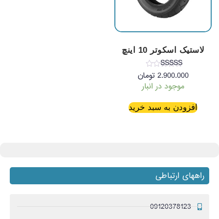
لاستیک اسکوتر 10 اینچ
نمره
2.900.000
تومان
3.50
موجود در انبار
از 5
افزودن به سبد خرید
راههای ارتباطی
09120378123