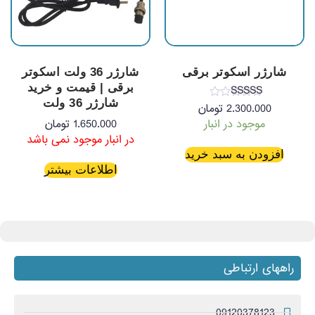
شارژر اسکوتر برقی
شارژر 36 ولت اسکوتر
برقی | قیمت و خرید
شارژر 36 ولت
نمره
2.300.000
تومان
5.00
موجود در انبار
1.650.000
تومان
از 5
در انبار موجود نمی باشد
افزودن به سبد خرید
اطلاعات بیشتر
راههای ارتباطی
09120378123