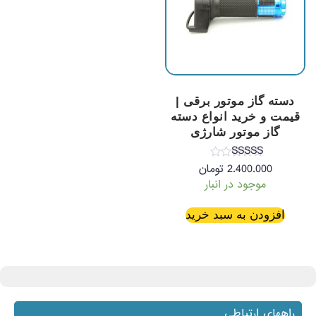
دسته گاز موتور برقی |
قیمت و خرید انواع دسته
گاز موتور شارژی
نمره
2.400.000
تومان
4.85
موجود در انبار
از 5
افزودن به سبد خرید
راههای ارتباطی