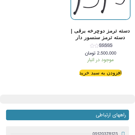
دسته ترمز دوچرخه برقی |
دسته ترمز سنسور دار
نمره
2.500.000
تومان
5.00
موجود در انبار
از 5
افزودن به سبد خرید
راههای ارتباطی
09120378123