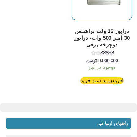
درایور 36 ولت براشلس
30 آمپر 500 وات- درایور
دوچرخه برقی
نمره
9.900.000
تومان
5.00
موجود در انبار
از 5
افزودن به سبد خرید
راههای ارتباطی