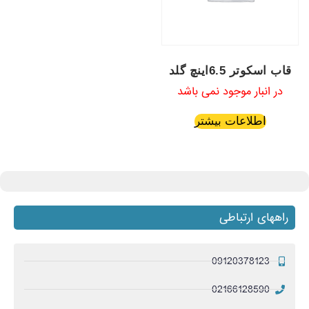
قاب اسکوتر 6.5اینچ گلد
در انبار موجود نمی باشد
اطلاعات بیشتر
راههای ارتباطی
09120378123
02166128590