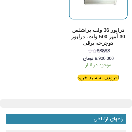
درایور 36 ولت براشلس
30 آمپر 500 وات- درایور
دوچرخه برقی
نمره
9.900.000
تومان
5.00
موجود در انبار
از 5
افزودن به سبد خرید
راههای ارتباطی