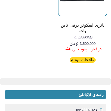
باتری اسکوتر برقی ناین
بات
نمره
3.600.000
تومان
4.33
در انبار موجود نمی باشد
از 5
اطلاعات بیشتر
راههای ارتباطی
09120378123