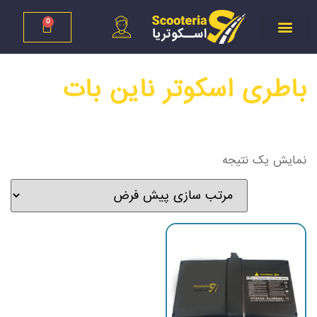
0
باطری اسکوتر ناین بات
نمایش یک نتیجه