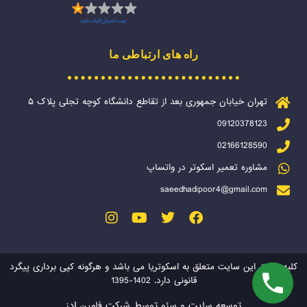
راه های ارتباطی ما
تهران خیابان جمهوری بعد از تقاطع دانشگاه کوچه تجلی پلاک ۵
09120378123
02166128590
مشاوره تعمیر اسکوتر در واتساپ
saeedhadipoor4@gmail.com
کلیه حقوق این سایت متعلق به اسکوتریا می باشد و هرگونه کپی برداری پیگرد
قانونی دارد. 1402-1395
توسعه سایت و سئو توسط شرکت فامین ادز