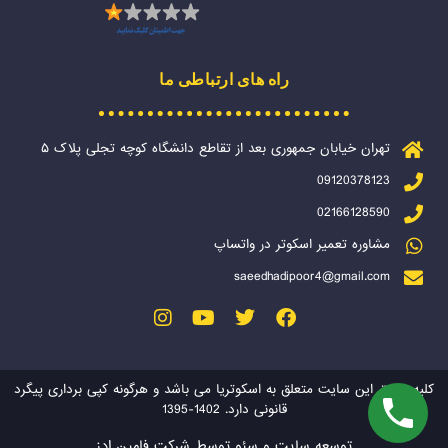
راه های ارتباطی ما
تهران خیابان جمهوری بعد از تقاطع دانشگاه کوچه تجلی پلاک ۵
09120378123
02166128590
مشاوره تعمیر اسکوتر در واتساپ
saeedhadipoor4@gmail.com
کلیه حقوق این سایت متعلق به اسکوتریا می باشد و هرگونه کپی برداری پیگرد
قانونی دارد. 1402-1395
توسعه سایت و سئو توسط شرکت فامین ادز