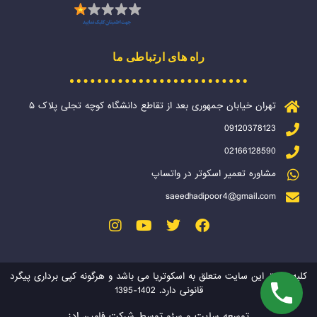
راه های ارتباطی ما
تهران خیابان جمهوری بعد از تقاطع دانشگاه کوچه تجلی پلاک ۵
09120378123
02166128590
مشاوره تعمیر اسکوتر در واتساپ
saeedhadipoor4@gmail.com
کلیه حقوق این سایت متعلق به اسکوتریا می باشد و هرگونه کپی برداری پیگرد
قانونی دارد. 1402-1395
توسعه سایت و سئو توسط شرکت فامین ادز